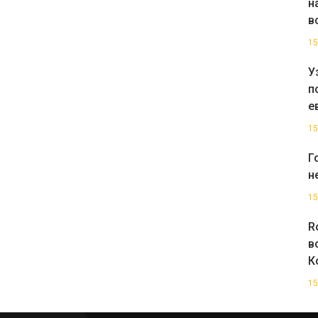
н
в
15
У
п
е
15
Г
н
15
R
в
К
15