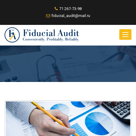
71 267-73-98
fiducial_audit@mail.ru
Toggle
naviga